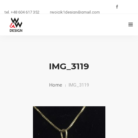
tel. +48 604 617 352
rwojcik1design@gmail.com
O FIRMIE
ZŁOTNICTWO
IMG_3119
KURSY I SZKOLENIA
Home
IMG_3119
BIŻUTERIA
REKLAMA
KONTAKT