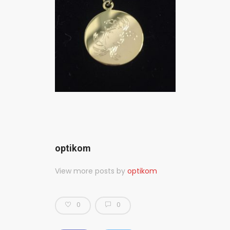
optikom
View more posts by
optikom
0
0