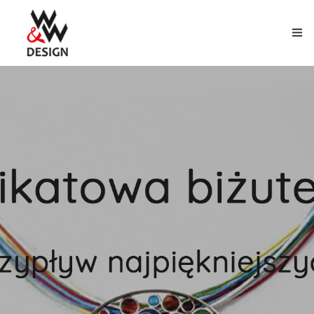
O FIRMIE
ZŁOTNICTWO
KURSY I SZKOLENIA
BIŻUTERIA
REKLAMA