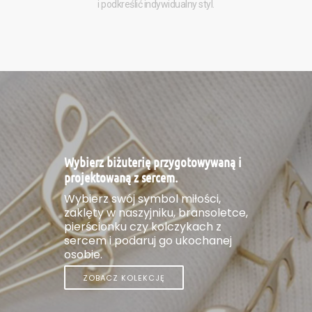
i podkreślić indywidualny styl.
Wybierz biżuterię przygotowywaną i
projektowaną z sercem.
Wybierz swój symbol miłości,
zaklęty w naszyjniku, bransoletce,
pierścionku czy kolczykach z
sercem i podaruj go ukochanej
osobie.
ZOBACZ KOLEKCJĘ