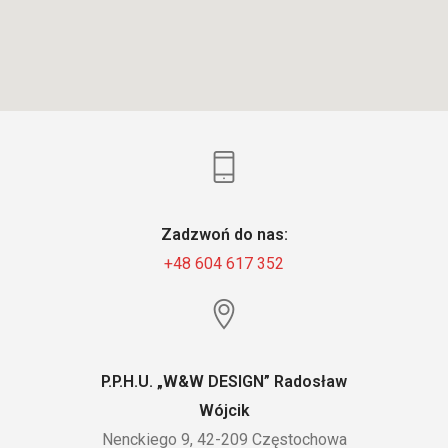
Zadzwoń do nas:
+48 604 617 352
P.P.H.U. „W&W DESIGN” Radosław
Wójcik
Nenckiego 9, 42-209 Częstochowa