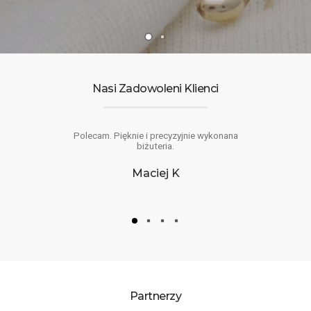
Nasi Zadowoleni Klienci
lna. Polecam
Polecam. Pięknie i precyzyjnie wykonana
Pełny profesj
biżuteria.
była to moja o
ska
Maciej K
ELŻ
Partnerzy