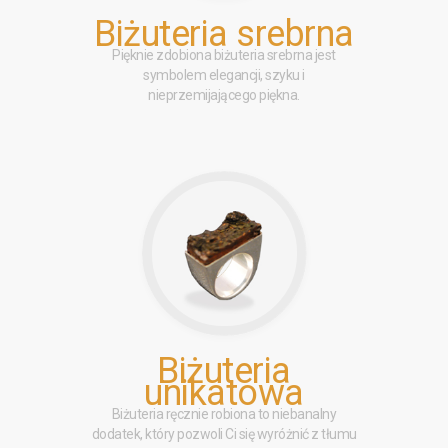
Biżuteria srebrna
Pięknie zdobiona biżuteria srebrna jest
symbolem elegancji, szyku i
nieprzemijającego piękna.
Biżuteria
unikatowa
Biżuteria ręcznie robiona to niebanalny
dodatek, który pozwoli Ci się wyróżnić z tłumu