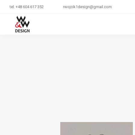
tel. +48 604 617 352
rwojcik1design@gmail.com