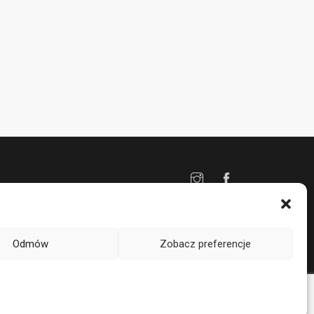
rwojcik1design@gmail.com
Odmów
Zobacz preferencje