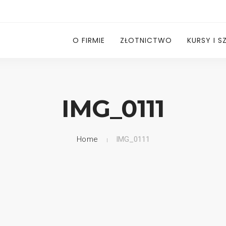
O FIRMIE
ZŁOTNICTWO
KURSY I S
IMG_0111
Home
IMG_0111