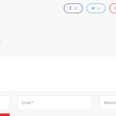
0
0
z