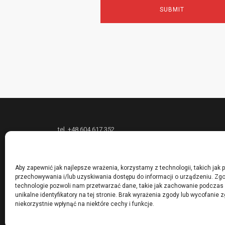
tel. +48 604 617 352
P.P.H.U. „W&W DESIGN” Radosław Wójcik oferuje
unikatową biżuterię z metali szlachetnych na
Aby zapewnić jak najlepsze wrażenia, korzystamy z technologii, takich jak pl
przechowywania i/lub uzyskiwania dostępu do informacji o urządzeniu. Zgo
zamówienie oraz nietypowe usługi złotnicze,
technologie pozwoli nam przetwarzać dane, takie jak zachowanie podczas 
prowadzi również kursy i szkolenia podstawowych i
unikalne identyfikatory na tej stronie. Brak wyrażenia zgody lub wycofanie
niekorzystnie wpłynąć na niektóre cechy i funkcje.
zaawansowanych technik złotniczych.