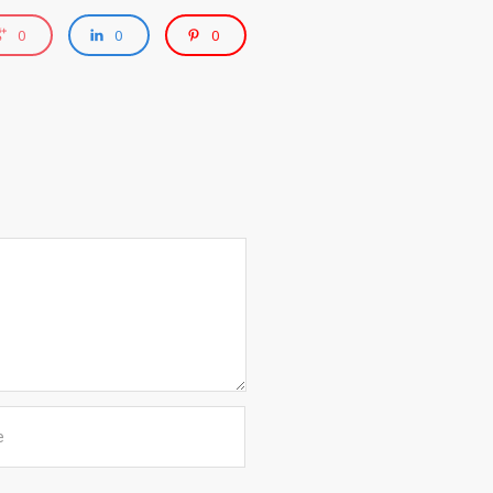
0
0
0