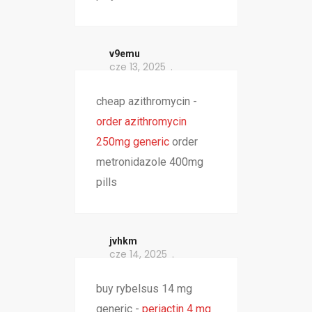
v9emu
cze 13, 2025
cheap azithromycin -
order azithromycin
250mg generic
order
metronidazole 400mg
pills
jvhkm
cze 14, 2025
buy rybelsus 14 mg
generic -
periactin 4 mg