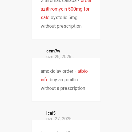
zithromax canada -
order
azithromycin 500mg for
sale
bystolic 5mg
without prescription
ccm7w
cze 25, 2025
amoxiclav order -
atbio
info
buy ampicillin
without a prescription
lcni5
cze 27, 2025