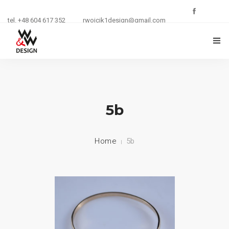
tel. +48 604 617 352
rwojcik1design@gmail.com
O FIRMIE
ZŁOTNICTWO
5b
KURSY I SZKOLENIA
Home
5b
BIŻUTERIA
REKLAMA
KONTAKT