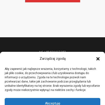
tel. +48 604 617 352
Zarządzaj zgodą
P.P.H.U. „W&W DESIGN” Radosław Wójcik oferuje unikatową biżuterię z
metali szlachetnych na zamówienie oraz nietypowe usługi złotnicze,
Aby zapewnić jak najlepsze wrażenia, korzystamy z technologii, takich
jak pliki cookie, do przechowywania i/lub uzyskiwania dostępu do
prowadzi również kursy i szkolenia podstawowych i zaawansowanych
informacji o urządzeniu. Zgoda na te technologie pozwoli nam
technik złotniczych.
przetwarzać dane, takie jak zachowanie podczas przeglądania lub
unikalne identyfikatory na tej stronie. Brak wyrażenia zgody lub wycofanie
zgody może niekorzystnie wpłynąć na niektóre cechy i funkcje.
Akceptuję