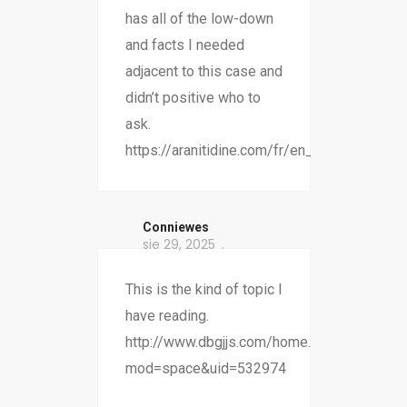
has all of the low-down
and facts I needed
adjacent to this case and
didn’t positive who to
ask.
https://aranitidine.com/fr/en_france_xenical
Conniewes
sie 29, 2025
This is the kind of topic I
have reading.
http://www.dbgjjs.com/home.php?
mod=space&uid=532974