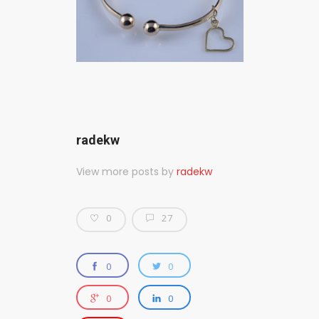
radekw
View more posts by
radekw
0
27
0
0
0
0