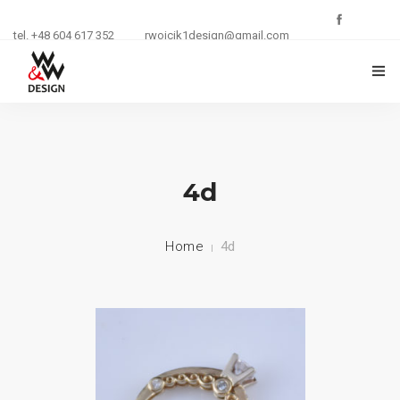
tel. +48 604 617 352
rwojcik1design@gmail.com
O FIRMIE
ZŁOTNICTWO
4d
KURSY I SZKOLENIA
Home
4d
BIŻUTERIA
REKLAMA
KONTAKT