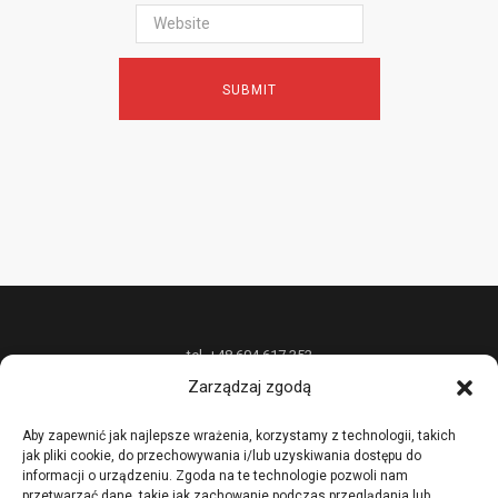
tel. +48 604 617 352
Zarządzaj zgodą
P.P.H.U. „W&W DESIGN” Radosław Wójcik oferuje unikatową biżuterię z
metali szlachetnych na zamówienie oraz nietypowe usługi złotnicze,
Aby zapewnić jak najlepsze wrażenia, korzystamy z technologii, takich
jak pliki cookie, do przechowywania i/lub uzyskiwania dostępu do
prowadzi również kursy i szkolenia podstawowych i zaawansowanych
informacji o urządzeniu. Zgoda na te technologie pozwoli nam
technik złotniczych.
przetwarzać dane, takie jak zachowanie podczas przeglądania lub