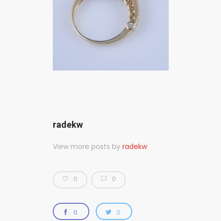
radekw
View more posts by
radekw
0
0
0
0